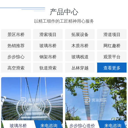
产品中心
以精工细作的工匠精神用心服务
景区吊桥
滑索项目
拓展设备
滑道项目
热销推荐
玻璃吊桥
木质吊桥
网红趣桥
步步惊心
钢架吊桥
玻璃栈道
观景平台
高空滑索
轨道滑索
丛林穿越
查看更多
玻璃吊桥
来电咨询
步步惊心造价
来电咨询