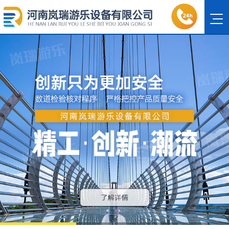
1
2
3