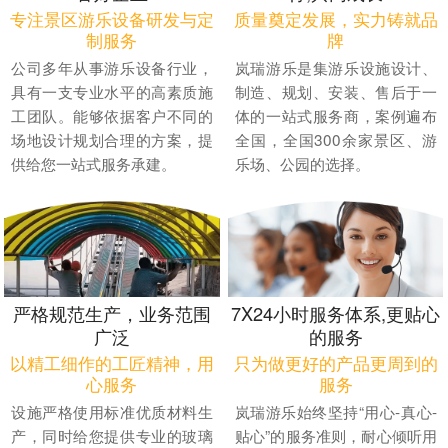
专注景区游乐设备研发与定
质量奠定发展，实力铸就品
制服务
牌
公司多年从事游乐设备行业，
岚瑞游乐是集游乐设施设计、
具有一支专业水平的高素质施
制造、规划、安装、售后于一
工团队。能够依据客户不同的
体的一站式服务商，案例遍布
场地设计规划合理的方案，提
全国，全国300余家景区、游
供给您一站式服务承建。
乐场、公园的选择。
严格规范生产，业务范围
7X24小时服务体系,更贴心
广泛
的服务
以精工细作的工匠精神，用
只为做更好的产品更周到的
心服务
服务
设施严格使用标准优质材料生
岚瑞游乐始终坚持“用心-真心-
产，同时给您提供专业的玻璃
贴心”的服务准则，耐心倾听用