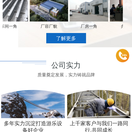
间一角
厂容厂貌
厂房一角
办公场
了解更多
公司实力
质量奠定发展，实力铸就品牌
多年实力沉淀打造游乐设
上千家客户与我们一路同
备好企业
行,共同成长